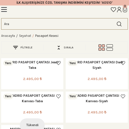
İLK ALIŞVERİŞİNİZE ÖZEL TANIŞMA İNDİRİMİNİ KEŞFEDİN! 'AOS10'
0
Geri Dön
Geri Dön
Geri Dön
Geri Dön
Geri Dön
Geri Dön
Geri Dön
eme
Anasayfa
Seyahat
Pasaport Kesesi
ahat Çantası
ntası
tası
ntalar
arı
antası
FİLTRELE
SIRALA
antası
antası
lıklar
antaları
ım Çantaları
MADRID PASAPORT ÇANTASI Jean-
MADRID PASAPORT ÇANTASI Dark
Yeni
Yeni
Taba
Siyah
2.495,00 ₺
2.495,00 ₺
ım Çantası
 Setleri
MADRID PASAPORT ÇANTASI
MADRID PASAPORT ÇANTASI
Yeni
Yeni
rı
sı
Kanvas-Taba
Kanvas-Siyah
2.495,00 ₺
2.495,00 ₺
si
rı
 Setleri
Tükendi
ntası
ıfı
r
MADRID PASAPORT ÇANTASI