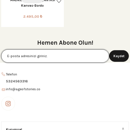
Kanvas-Bordo
2.495,00 ₺
 Setleri
Hemen Abone Olun!
r
Kaydet
sı
Telefon
5324563316
info@ageofstories.co
Kurumsal