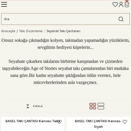
0
İLK ALIŞVERİŞİNİZE ÖZEL TANIŞMA İNDİRİMİNİ KEŞFEDİN! 'AOS10'
Geri Dön
Geri Dön
Geri Dön
Geri Dön
Geri Dön
Geri Dön
Geri Dön
eme
Anasayfa
Takı Düzenleme
Seyahat Takı Çantaları
ahat Çantası
ntası
tası
ntalar
arı
antası
Onsuz sokağa çıkmadığın kolyen, takmadan yapamadığın yüzüklerin,
sevgilinin hediyesi küpelerin...
antası
antası
lıklar
antaları
ım Çantaları
Seyahate çıkarken takılarını birbirine karışmadan ve çizmeden
taşıyabileceğin Age of Stories seyahat takı çantalarından biri mutlaka
sana göre.
Bir kadın seyahatte şıklığından ödün vermez, hele
mücevherlerinden asla vazgeçmez.
ım Çantası
 Setleri
rı
sı
SIRALA
si
rı
 Setleri
BASEL TAKI ÇANTASI Kanvas-Taba
BASEL TAKI ÇANTASI Kanvas-
Siyah
ntası
ıfı
r