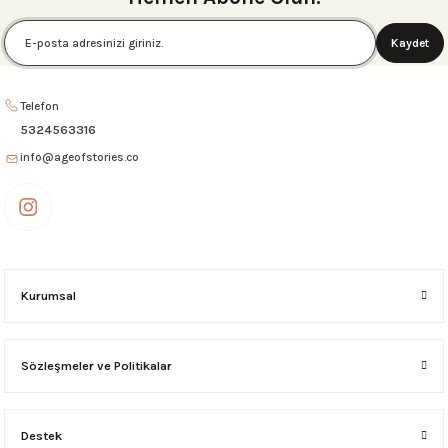
6.750,00 ₺
6.750,00 ₺
Kaydet
AMALFİ Portföy Çanta Kanvas-Bej
AMALFİ Portföy Çanta Siyah
Telefon
6.750,00 ₺
6.750,00 ₺
5324563316
info@ageofstories.co
CANNES Portföy Çanta Kanvas-Siyah
CANNES Portföy Çanta Genie
3.595,00 ₺
3.595,00 ₺
CANNES Portföy Çanta Kanvas-Taba
Kurumsal
3.595,00 ₺
Sözleşmeler ve Politikalar
CANNES Portföy Çanta Kanvas-Bordo
Destek
3.595,00 ₺