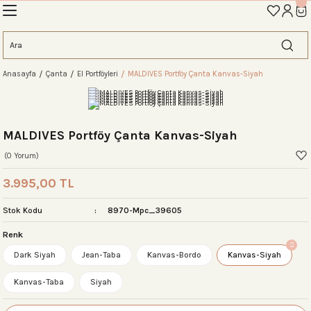
İLK ALIŞVERİŞİNİZE ÖZEL TANIŞMA İNDİRİMİNİ KEŞFEDİN! 'AOS10'
Geri Dön
Geri Dön
Geri Dön
Geri Dön
Geri Dön
Geri Dön
Geri Dön
eme
Anasayfa
Çanta
El Portföyleri
MALDIVES Portföy Çanta Kanvas-Siyah
ahat Çantası
ntası
tası
ntalar
arı
antası
antası
antası
lıklar
antaları
ım Çantaları
MALDIVES Portföy Çanta Kanvas-Siyah
(0 Yorum)
3.995,00 TL
ım Çantası
 Setleri
Stok Kodu
8970-Mpc_39605
Renk
rı
sı
Dark Siyah
Jean-Taba
Kanvas-Bordo
Kanvas-Siyah
si
rı
 Setleri
Kanvas-Taba
Siyah
ntası
ıfı
r