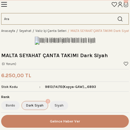
İLK ALIŞVERİŞİNİZE ÖZEL TANIŞMA İNDİRİMİNİ KEŞFEDİN! 'AOS10'
Geri Dön
Geri Dön
Geri Dön
Geri Dön
Geri Dön
Geri Dön
Geri Dön
eme
Anasayfa
Seyahat
Valiz İçi Çanta Setleri
MALTA SEYAHAT ÇANTA TAKIMI Dark Siyah
ahat Çantası
ntası
tası
ntalar
arı
antası
antası
antası
lıklar
antaları
ım Çantaları
MALTA SEYAHAT ÇANTA TAKIMI Dark Siyah
(0 Yorum)
6.250,00 TL
ım Çantası
 Setleri
Stok Kodu
9813/14/15(Kopya-GAW)_6893
Renk
rı
sı
Bordo
Dark Siyah
Siyah
si
rı
 Setleri
Gelince Haber Ver
ntası
ıfı
r