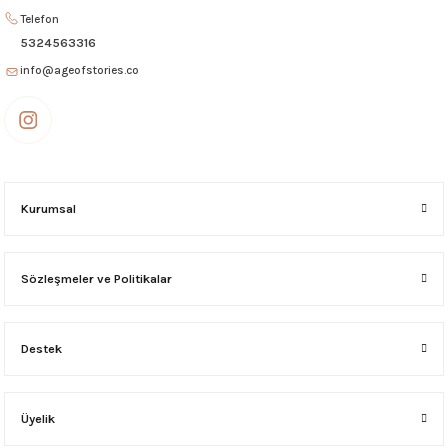
Telefon
1.495,00 ₺
5324563316
info@ageofstories.co
BARCELONA BAVUL AKSESUAR Dark Siyah
1.495,00 ₺
NEW SiLiCON BİLGİSAYAR ÇANTASI (16 inç uyumlu) SİYAH-GOLD
Kurumsal
4.995,00 ₺
Sözleşmeler ve Politikalar
NEW SiLiCON BİLGİSAYAR ÇANTASI (16 inç uyumlu) Jean-Taba
Destek
4.995,00 ₺
WEST GÖZLÜK KESESİ Siyah
Üyelik