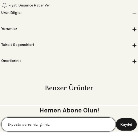
Fiyatı Düşünce Haber Ver
Ürün Bilgisi
Yorumlar
 Setleri
Taksit Seçenekleri
r
Önerileriniz
sı
Benzer Ürünler
MALTA SUMMER SEYAHAT ÇANTA TAKIMI Mavi
Hemen Abone Olun!
6.250,00 ₺
Kaydet
BARCELONA BAVUL AKSESUAR SİYAH-GOLD