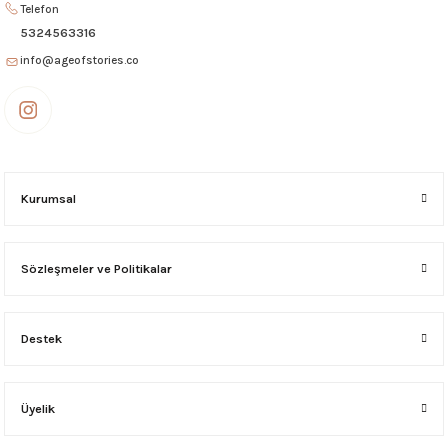
Telefon
1.495,00 ₺
5324563316
info@ageofstories.co
NEW SiLiCON BİLGİSAYAR ÇANTASI (16 inç uyumlu) SİYAH-GOLD
4.995,00 ₺
NEW SiLiCON BİLGİSAYAR ÇANTASI (16 inç uyumlu) Jean-Taba
Kurumsal
4.995,00 ₺
Sözleşmeler ve Politikalar
WEST GÖZLÜK KESESİ Siyah
Destek
2.495,00 ₺
NEW SiLiCON BİLGİSAYAR ÇANTASI (16 inç uyumlu) Dark Siyah
Üyelik