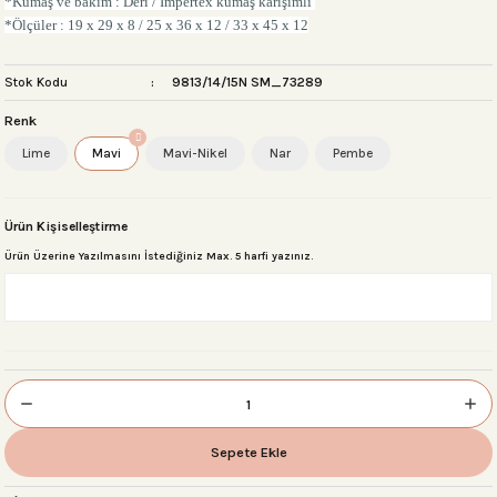
*Kumaş ve bakım : Deri / İmpertex kumaş karışımlı
*Ölçüler : 19 x 29 x 8 / 25 x 36 x 12 / 33 x 45 x 12
Stok Kodu
9813/14/15N SM_73289
 Setleri
Renk
Lime
Mavi
Mavi-Nikel
Nar
Pembe
r
Ürün Kişiselleştirme
sı
Ürün Üzerine Yazılmasını İstediğiniz Max. 5 harfi yazınız.
Sepete Ekle