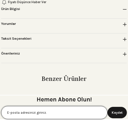
Fiyatı Düşünce Haber Ver
Ürün Bilgisi
Yorumlar
Taksit Seçenekleri
Önerileriniz
Benzer Ürünler
BARCELONA BAVUL AKSESUAR Dark Siyah
Hemen Abone Olun!
1.495,00 ₺
Kaydet
BARCELONA BAVUL AKSESUAR SİYAH-GOLD