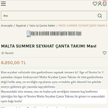
İLK ALIŞVERİŞİNİZE ÖZEL TANIŞMA İNDİRİMİNİ KEŞFEDİN! 'AOS10'
Geri Dön
Geri Dön
Geri Dön
Geri Dön
Geri Dön
Geri Dön
Geri Dön
eme
Anasayfa
Seyahat
Valiz İçi Çanta Setleri
MALTA SUMMER SEYAHAT ÇANTA TAKIMI M
ahat Çantası
ntası
tası
ntalar
arı
antası
antası
antası
lıklar
antaları
ım Çantaları
MALTA SUMMER SEYAHAT ÇANTA TAKIMI Mavi
(0 Yorum)
6.250,00 TL
ım Çantası
 Setleri
Kim seyahat valizinde tüm gardırobunu taşımak istemez ki! Age of Stories’in 3
çantadan oluşan fonksiyonel Malta Seyahat Çanta Takımı ile tüm gardırobunu
değil belki ama, en sevdiğin eşyalarını aynı evindeki gibi düzenli bir şekilde
rı
sı
nereye gidersen git yanında taşıyabilirsin.
Hayatındaki titiz insana, onu ne kadar çok sevdiğini isminin baş harflerini
si
rı
 Setleri
işlettiğin bir Age of Stories Malta Seyahat Çanta Takımı ile göster ve aranızdaki
eşsiz bağı kutla!
ntası
ıfı
r