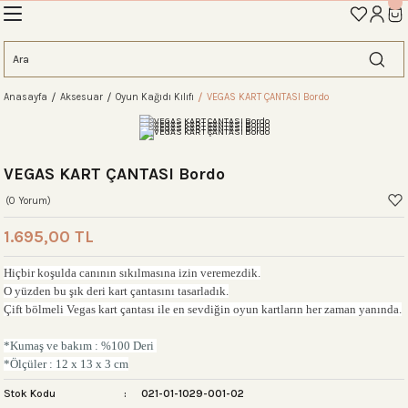
İLK ALIŞVERİŞİNİZE ÖZEL TANIŞMA İNDİRİMİNİ KEŞFEDİN! 'AOS10'
Geri Dön
Geri Dön
Geri Dön
Geri Dön
Geri Dön
Geri Dön
Geri Dön
eme
Anasayfa
Aksesuar
Oyun Kağıdı Kılıfı
VEGAS KART ÇANTASI Bordo
ahat Çantası
ntası
tası
ntalar
arı
antası
antası
antası
lıklar
antaları
ım Çantaları
VEGAS KART ÇANTASI Bordo
(0 Yorum)
1.695,00 TL
ım Çantası
 Setleri
Hiçbir ko
ş
ulda canının sıkılmasına izin veremezdik.
O yüzden bu
ş
ık deri kart çantasını tasarladık.
Çift bölmeli Vegas kart çantası ile en sevdi
ğ
in oyun kartların her zaman yanında.
rı
sı
*Kumaş ve bakım : %100 Deri
si
rı
 Setleri
*Ölçüler : 12 x 13 x 3 cm
Stok Kodu
021-01-1029-001-02
ntası
ıfı
r