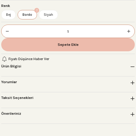
Renk
Bej
Bordo
Siyah
 Setleri
Sepete Ekle
r
Fiyatı Düşünce Haber Ver
sı
Ürün Bilgisi
Yorumlar
Taksit Seçenekleri
Önerileriniz