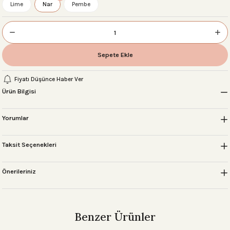
Lime
Nar
Pembe
 Setleri
Sepete Ekle
r
Fiyatı Düşünce Haber Ver
Ürün Bilgisi
sı
Yorumlar
Taksit Seçenekleri
Önerileriniz
Benzer Ürünler