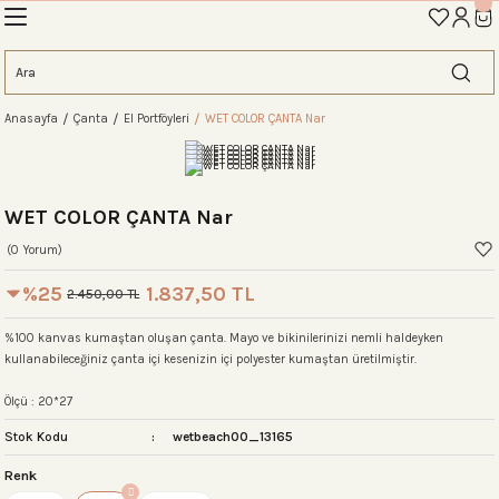
İLK ALIŞVERİŞİNİZE ÖZEL TANIŞMA İNDİRİMİNİ KEŞFEDİN! 'AOS10'
Geri Dön
Geri Dön
Geri Dön
Geri Dön
Geri Dön
Geri Dön
Geri Dön
eme
Anasayfa
Çanta
El Portföyleri
WET COLOR ÇANTA Nar
ahat Çantası
ntası
tası
ntalar
arı
antası
antası
antası
lıklar
antaları
ım Çantaları
WET COLOR ÇANTA Nar
(0 Yorum)
%25
1.837,50 TL
2.450,00 TL
ım Çantası
 Setleri
%100 kanvas kumaştan oluşan çanta. Mayo ve bikinilerinizi nemli haldeyken
kullanabileceğiniz çanta içi kesenizin içi polyester kumaştan üretilmiştir.
rı
sı
Ölçü : 20*27
Stok Kodu
wetbeach00_13165
si
rı
 Setleri
Renk
ntası
ıfı
r