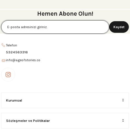
AMALFİ Portföy Çanta Genie
AMALFİ Portföy Çanta Kanvas-Bordo
Hemen Abone Olun!
6.750,00 ₺
6.750,00 ₺
Kaydet
AMALFİ Portföy Çanta Kanvas-Bej
AMALFİ Portföy Çanta Siyah
Telefon
6.750,00 ₺
6.750,00 ₺
5324563316
info@ageofstories.co
CANNES Portföy Çanta Kanvas-Siyah
CANNES Portföy Çanta Genie
3.595,00 ₺
3.595,00 ₺
CANNES Portföy Çanta Kanvas-Taba
Kurumsal
3.595,00 ₺
Sözleşmeler ve Politikalar
CANNES Portföy Çanta Kanvas-Bordo