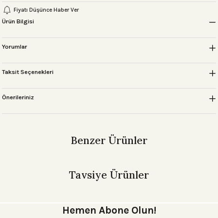
Fiyatı Düşünce Haber Ver
Ürün Bilgisi
Yorumlar
Taksit Seçenekleri
Önerileriniz
Benzer Ürünler
NEW SAN FRANCISCO BİLGİSAYAR ÇANTASI Genie
Tavsiye Ürünler
4.899,00 ₺
PARİS MAKYAJ ÇANTASI Bej
PARİS MAKYAJ ÇANTASI Bordo
NEW SAN FRANCISCO BİLGİSAYAR ÇANTASI Kanvas-Taba
Hemen Abone Olun!
2.995,00 ₺
2.995,00 ₺