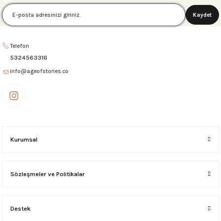
Kaydet
4.899,00 ₺
PARİS MAKYAJ ÇANTASI Siyah
NEW SAN FRANCISCO BİLGİSAYAR ÇANTASI Kanvas-Bordo
Telefon
2.995,00 ₺
5324563316
4.899,00 ₺
info@ageofstories.co
NEW SAN FRANCISCO BİLGİSAYAR ÇANTASI Kanvas-Siyah
4.899,00 ₺
Kurumsal
NEW SAN FRANCISCO BİLGİSAYAR ÇANTASI Kanvas-Bej
Sözleşmeler ve Politikalar
4.899,00 ₺
NEW SAN FRANCISCO BİLGİSAYAR ÇANTASI Siyah
Destek