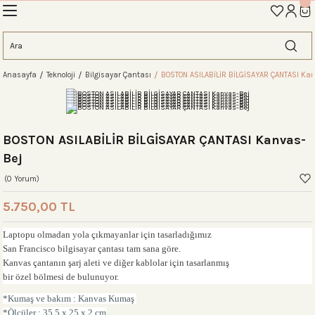
İLK ALIŞVERİŞİNİZE ÖZEL TANIŞMA İNDİRİMİNİ KEŞFEDİN! 'AOS10'
Geri Dön
Geri Dön
Geri Dön
Geri Dön
Geri Dön
Geri Dön
Geri Dön
eme
Anasayfa
Teknoloji
Bilgisayar Çantası
BOSTON ASILABİLİR BİLGİSAYAR ÇANTASI Ka
ahat Çantası
ntası
tası
ntalar
arı
antası
antası
antası
lıklar
antaları
ım Çantaları
BOSTON ASILABİLİR BİLGİSAYAR ÇANTASI Kanvas-
Bej
(0 Yorum)
ım Çantası
 Setleri
5.750,00 TL
Laptopu olmadan yola çıkmayanlar için tasarladığımız
rı
sı
San Francisco bilgisayar çantası tam sana göre.
Kanvas çantanın şarj aleti ve diğer kablolar için tasarlanmış
si
rı
 Setleri
bir özel bölmesi de bulunuyor.
*Kumaş ve bakım : Kanvas Kumaş
*Ölçüler :
35,5 x 25 x 2 cm
ntası
ıfı
r