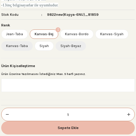
-13inç bilgisayarlar ile uyumludur.
Stok Kodu
9822new(Kopya-6NU)_81859
Renk
 Setleri
Jean-Taba
Kanvas-Bej
Kanvas-Bordo
Kanvas-Siyah
Kanvas-Taba
Siyah
Siyah-Beyaz
r
sı
Ürün Kişiselleştirme
Ürün Üzerine Yazılmasını İstediğiniz Max. 5 harfi yazınız.
Sepete Ekle