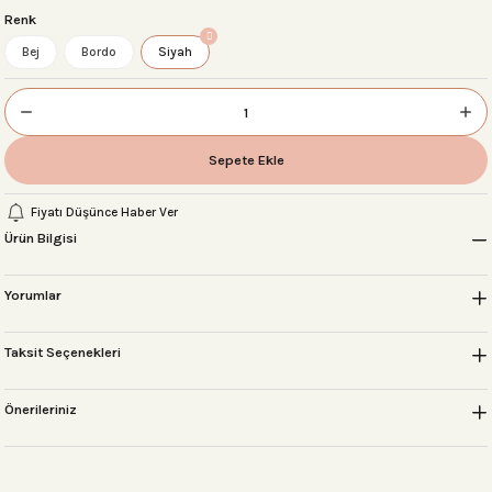
Renk
Bej
Bordo
Siyah
 Setleri
Sepete Ekle
r
Fiyatı Düşünce Haber Ver
sı
Ürün Bilgisi
Yorumlar
Taksit Seçenekleri
Önerileriniz