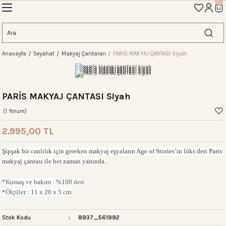
İLK ALIŞVERİŞİNİZE ÖZEL TANIŞMA İNDİRİMİNİ KEŞFEDİN! 'AOS10'
Geri Dön
Geri Dön
Geri Dön
Geri Dön
Geri Dön
Geri Dön
Geri Dön
eme
Anasayfa
Seyahat
Makyaj Çantaları
PARİS MAKYAJ ÇANTASI Siyah
ahat Çantası
ntası
tası
ntalar
arı
antası
antası
antası
lıklar
antaları
ım Çantaları
PARİS MAKYAJ ÇANTASI Siyah
(1 Yorum)
2.995,00 TL
ım Çantası
 Setleri
Şipşak bir canlılık için gereken makyaj eşyaların Age of Stories’in lüks deri Paris
makyaj çantası ile her zaman yanında.
rı
sı
*Kumaş ve bakım : %100 deri
*Ölçüler : 11
x
20
x
5 cm
si
rı
 Setleri
Stok Kodu
8937_561992
ntası
ıfı
r