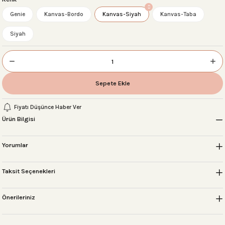
Genie
Kanvas-Bordo
Kanvas-Siyah
Kanvas-Taba
Siyah
 Setleri
r
Sepete Ekle
sı
Fiyatı Düşünce Haber Ver
Ürün Bilgisi
Yorumlar
Taksit Seçenekleri
Önerileriniz