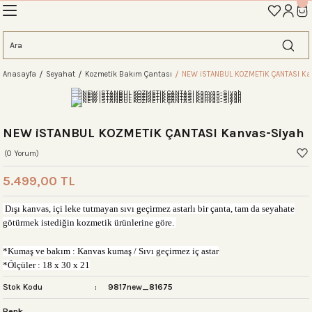
İLK ALIŞVERİŞİNİZE ÖZEL TANIŞMA İNDİRİMİNİ KEŞFEDİN! 'AOS10'
Geri Dön
Geri Dön
Geri Dön
Geri Dön
Geri Dön
Geri Dön
Geri Dön
eme
Anasayfa
Seyahat
Kozmetik Bakım Çantası
NEW iSTANBUL KOZMETiK ÇANTASI Ka
ahat Çantası
ntası
tası
ntalar
arı
antası
antası
antası
lıklar
antaları
ım Çantaları
NEW iSTANBUL KOZMETiK ÇANTASI Kanvas-Siyah
(0 Yorum)
5.499,00 TL
ım Çantası
 Setleri
Dışı kanvas, içi leke tutmayan sıvı geçirmez astarlı bir çanta, tam da seyahate
götürmek istediğin kozmetik ürünlerine göre.
rı
sı
*Kumaş ve bakım : Kanvas kumaş / Sıvı geçirmez iç astar
*Ölçüler : 18 x 30 x 21
si
rı
 Setleri
Stok Kodu
9817new_81675
ntası
ıfı
r
Renk