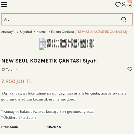
İLK ALIŞVERİŞİNİZE ÖZEL TANIŞMA İNDİRİMİNİ KEŞFEDİN! 'AOS10'
Geri Dön
Geri Dön
Geri Dön
Geri Dön
Geri Dön
Geri Dön
Geri Dön
eme
Anasayfa
Seyahat
Kozmetik Bakım Çantası
NEW SEUL KOZMETİK ÇANTASI Siyah
ahat Çantası
ntası
tası
ntalar
arı
antası
antası
antası
lıklar
antaları
ım Çantaları
NEW SEUL KOZMETİK ÇANTASI Siyah
(0 Yorum)
7.250,00 TL
ım Çantası
 Setleri
Dışı kanvas, içi leke tutmayan sıvı geçirmez astarlı bir çanta, tam da seyahate
götürmek istediğin kozmetik ürünlerine göre.
rı
sı
*Kumaş ve bakım : Kanvas kumaş / Sıvı geçirmez iç astar
*Ölçüler : 17 x 25 x 8
si
rı
 Setleri
Stok Kodu
8152KKs
ntası
ıfı
r