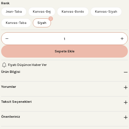
Renk
Jean-Taba
Kanvas-Bej
Kanvas-Bordo
Kanvas-Siyah
Kanvas-Taba
Siyah
 Setleri
r
Sepete Ekle
sı
Fiyatı Düşünce Haber Ver
Ürün Bilgisi
Yorumlar
Taksit Seçenekleri
Önerileriniz