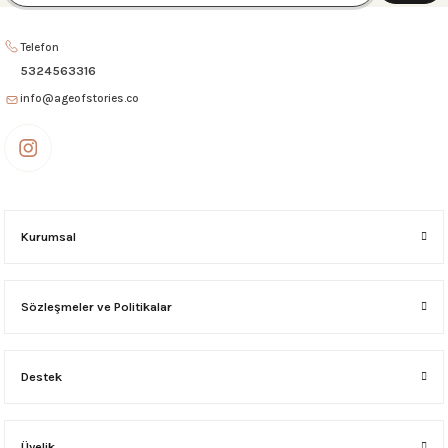
AMALFİ Portföy Çanta Kanvas-Bej
AMALFİ Portföy Çanta Siyah
Telefon
6.750,00 ₺
6.750,00 ₺
5324563316
info@ageofstories.co
CANNES Portföy Çanta Kanvas-Siyah
CANNES Portföy Çanta Genie
3.595,00 ₺
3.595,00 ₺
CANNES Portföy Çanta Kanvas-Taba
Kurumsal
3.595,00 ₺
Sözleşmeler ve Politikalar
CANNES Portföy Çanta Kanvas-Bordo
Destek
3.595,00 ₺
MALDIVES Portföy Çanta Dark Siyah
Üyelik