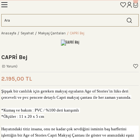
İLK ALIŞVERİŞİNİZE ÖZEL TANIŞMA İNDİRİMİNİ KEŞFEDİN! 'AOS10'
Geri Dön
Geri Dön
Geri Dön
Geri Dön
Geri Dön
Geri Dön
Geri Dön
eme
Anasayfa
Seyahat
Makyaj Çantaları
CAPRİ Bej
ahat Çantası
ntası
tası
ntalar
arı
antası
CAPRİ Bej
antası
antası
lıklar
antaları
ım Çantaları
(0 Yorum)
2.195,00 TL
ım Çantası
 Setleri
Şipşak bir canlılık için gereken makyaj eşyaların Age of Stories’in lüks deri
çerceveli ve pvc pencere detaylı Capri makyaj çantası ile her zaman yanında.
rı
sı
*Kumaş ve bakım :
PVC / %100 deri karışımlı
*Ölçüler : 11
x
20
x
5 cm
si
rı
 Setleri
Hayatındaki titiz insana, onu ne kadar çok sevdi
ğ
ini isminin ba
ş
harflerini
i
ş
letti
ğ
in bir Age of Stories Capri Makyaj Çantası ile göster ve aranızdaki e
ş
siz
ntası
ıfı
r