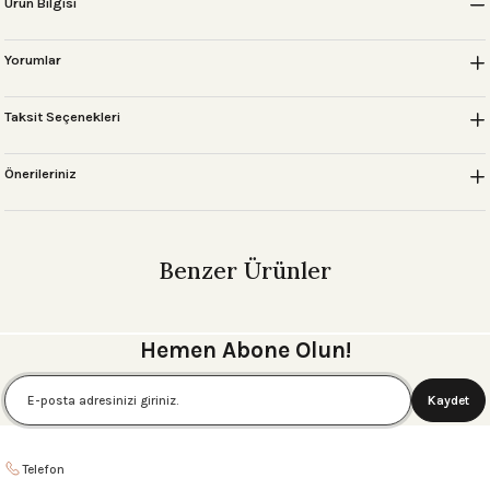
Ürün Bilgisi
Yorumlar
Taksit Seçenekleri
Önerileriniz
Benzer Ürünler
NEW LONDON SEYAHAT MAKYAJ ÇANTASI Kanvas-Taba
Hemen Abone Olun!
4.995,00 ₺
Kaydet
NEW LONDON SEYAHAT MAKYAJ ÇANTASI Kanvas-Bordo
Telefon
4.995,00 ₺