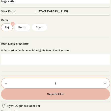
ba
ğ
ı kutla!
Stok Kodu
7TWZTWB3PV_91351
Renk
 Setleri
Bej
Bordo
Siyah
r
Ürün Kişiselleştirme
Ürün Üzerine Yazılmasını İstediğiniz Max. 5 harfi yazınız.
sı
Sepete Ekle
Fiyatı Düşünce Haber Ver