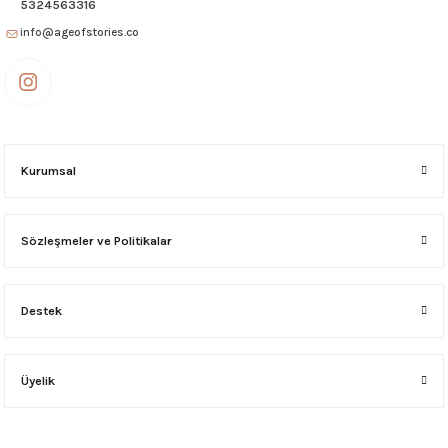
5324563316
info@ageofstories.co
NEW LONDON SEYAHAT MAKYAJ ÇANTASI Siyah
4.995,00 ₺
NEW YORK MAKYAJ ÇANTASI Bej
PARİS MAKYAJ ÇANTASI Siyah
Kurumsal
2.495,00 ₺
2.995,00 ₺
Sözleşmeler ve Politikalar
PARİS MAKYAJ ÇANTASI Bordo
PARİS MAKYAJ ÇANTASI Bej
Destek
2.995,00 ₺
2.995,00 ₺
NEW SEUL KOZMETİK ÇANTASI Jean-Taba
Üyelik
7.250,00 ₺